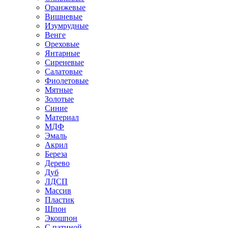
Оранжевые
Вишневые
Изумрудные
Венге
Ореховые
Янтарные
Сиреневые
Салатовые
Фиолетовые
Мятные
Золотые
Синие
Материал
МДФ
Эмаль
Акрил
Береза
Дерево
Дуб
ЛДСП
Массив
Пластик
Шпон
Экошпон
С патиной