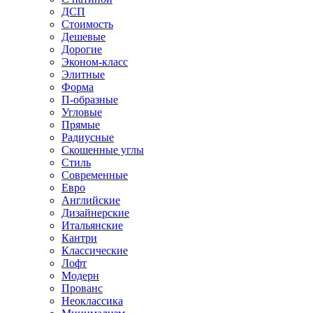
ДСП
Стоимость
Дешевые
Дорогие
Эконом-класс
Элитные
Форма
П-образные
Угловые
Прямые
Радиусные
Скошенные углы
Стиль
Современные
Евро
Английские
Дизайнерские
Итальянские
Кантри
Классические
Лофт
Модерн
Прованс
Неоклассика