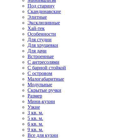
Минимализм
Под старину
Скандинавские
Элитные
Эксклюзивные
Хай-тек
Особенности
Для студии
Для хрущевки
Для дачи
Встроенные
С антресолями
С барной стойкой
С островом
Малогабаритные
Модульные
Скрытые ручки
Размер
Мини-кухни
Узкие
3 кв. м.
5 кв. м.
6 кв. м.
9 кв. м.
Все для кухни