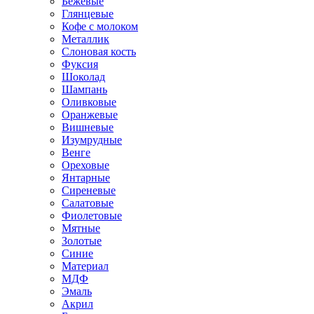
Бежевые
Глянцевые
Кофе с молоком
Металлик
Слоновая кость
Фуксия
Шоколад
Шампань
Оливковые
Оранжевые
Вишневые
Изумрудные
Венге
Ореховые
Янтарные
Сиреневые
Салатовые
Фиолетовые
Мятные
Золотые
Синие
Материал
МДФ
Эмаль
Акрил