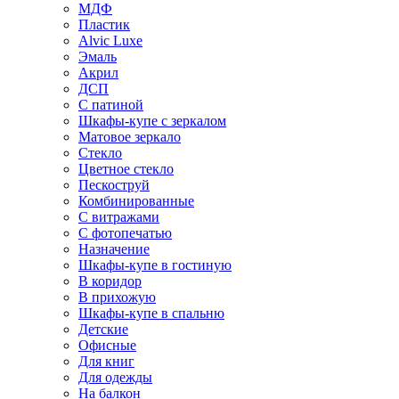
МДФ
Пластик
Alvic Luxe
Эмаль
Акрил
ДСП
С патиной
Шкафы-купе с зеркалом
Матовое зеркало
Стекло
Цветное стекло
Пескоструй
Комбинированные
С витражами
С фотопечатью
Назначение
Шкафы-купе в гостиную
В коридор
В прихожую
Шкафы-купе в спальню
Детские
Офисные
Для книг
Для одежды
На балкон