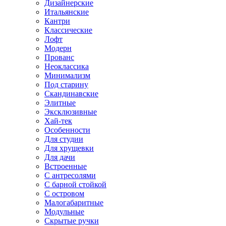
Дизайнерские
Итальянские
Кантри
Классические
Лофт
Модерн
Прованс
Неоклассика
Минимализм
Под старину
Скандинавские
Элитные
Эксклюзивные
Хай-тек
Особенности
Для студии
Для хрущевки
Для дачи
Встроенные
С антресолями
С барной стойкой
С островом
Малогабаритные
Модульные
Скрытые ручки