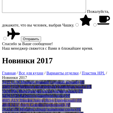
Пожалуйста,
докажите, что вы человек, выбрав
Чашку
.
Спасибо за Ваше сообщение!
Наш менеджер свяжется с Вами в ближайшее время.
Новинки 2017
Главная
/
Все для кухни
/
Варианты отделки
/
Пластик HPL
/
Новинки 2017
3415 LUN Мрамор темный (лунный рельеф) PF
3409 LOS Морион коричневый (каменная гладь) PF
3416 MK Марсианская капля (камень мика) PF
3420 LOS Калипсо (каменная гладь) PF
4605 ALV Вишня Авола Ясно (древесный) PF
4604 ALV Орех Савойя (древесный) PF
3410 LOS Морион серый (каменная гладь) PF