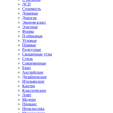
ДСП
Стоимость
Дешевые
Дорогие
Эконом-класс
Элитные
Форма
П-образные
Угловые
Прямые
Радиусные
Скошенные углы
Стиль
Современные
Евро
Английские
Дизайнерские
Итальянские
Кантри
Классические
Лофт
Модерн
Прованс
Неоклассика