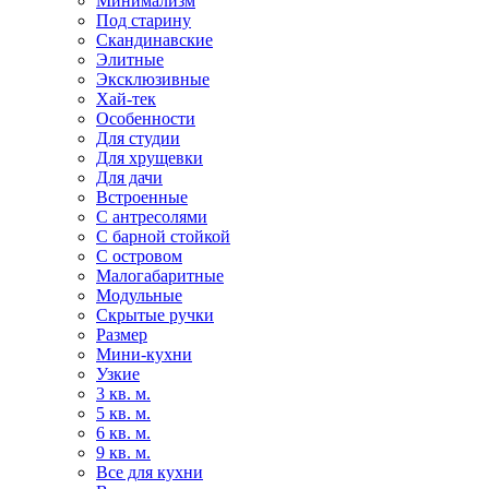
Минимализм
Под старину
Скандинавские
Элитные
Эксклюзивные
Хай-тек
Особенности
Для студии
Для хрущевки
Для дачи
Встроенные
С антресолями
С барной стойкой
С островом
Малогабаритные
Модульные
Скрытые ручки
Размер
Мини-кухни
Узкие
3 кв. м.
5 кв. м.
6 кв. м.
9 кв. м.
Все для кухни