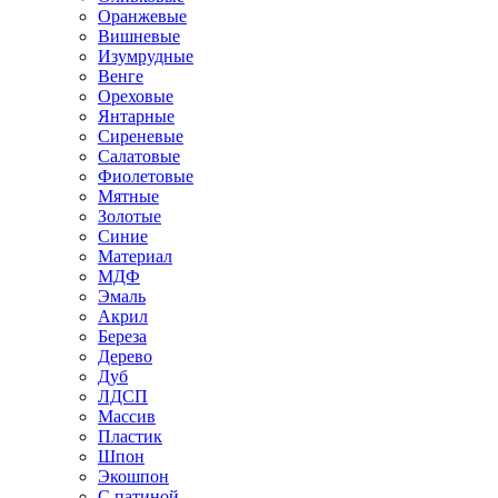
Оранжевые
Вишневые
Изумрудные
Венге
Ореховые
Янтарные
Сиреневые
Салатовые
Фиолетовые
Мятные
Золотые
Синие
Материал
МДФ
Эмаль
Акрил
Береза
Дерево
Дуб
ЛДСП
Массив
Пластик
Шпон
Экошпон
С патиной