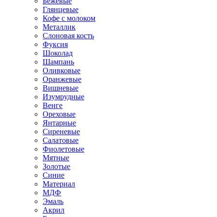
Бежевые
Глянцевые
Кофе с молоком
Металлик
Слоновая кость
Фуксия
Шоколад
Шампань
Оливковые
Оранжевые
Вишневые
Изумрудные
Венге
Ореховые
Янтарные
Сиреневые
Салатовые
Фиолетовые
Мятные
Золотые
Синие
Материал
МДФ
Эмаль
Акрил