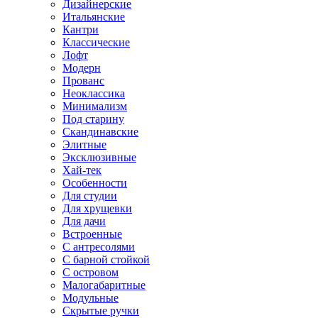
Дизайнерские
Итальянские
Кантри
Классические
Лофт
Модерн
Прованс
Неоклассика
Минимализм
Под старину
Скандинавские
Элитные
Эксклюзивные
Хай-тек
Особенности
Для студии
Для хрущевки
Для дачи
Встроенные
С антресолями
С барной стойкой
С островом
Малогабаритные
Модульные
Скрытые ручки