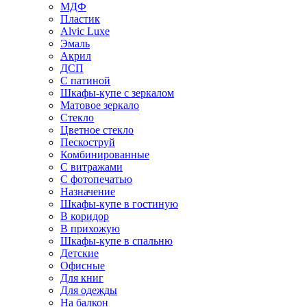
МДФ
Пластик
Alvic Luxe
Эмаль
Акрил
ДСП
С патиной
Шкафы-купе с зеркалом
Матовое зеркало
Стекло
Цветное стекло
Пескоструй
Комбинированные
С витражами
С фотопечатью
Назначение
Шкафы-купе в гостиную
В коридор
В прихожую
Шкафы-купе в спальню
Детские
Офисные
Для книг
Для одежды
На балкон