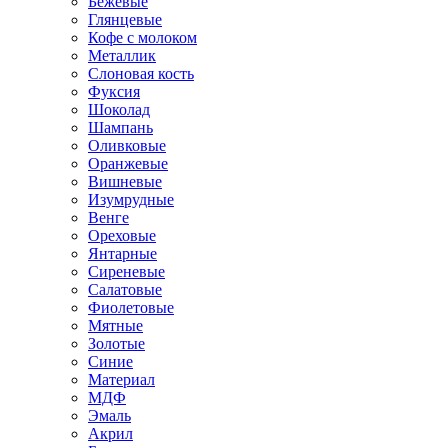
Бежевые
Глянцевые
Кофе с молоком
Металлик
Слоновая кость
Фуксия
Шоколад
Шампань
Оливковые
Оранжевые
Вишневые
Изумрудные
Венге
Ореховые
Янтарные
Сиреневые
Салатовые
Фиолетовые
Мятные
Золотые
Синие
Материал
МДФ
Эмаль
Акрил