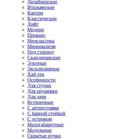
Дизайнерские
Итальянские
Кантри
Классические
Лофт
Модерн
Прованс
Неоклассика
Минимализм
Под старину
Скандинавские
Элитные
Эксклюзивные
Хай-тек
Особенности
Для студии
Для хрущевки
Для дачи
Встроенные
С антресолями
С барной стойкой
С островом
Малогабаритные
Модульные
Скрытые ручки