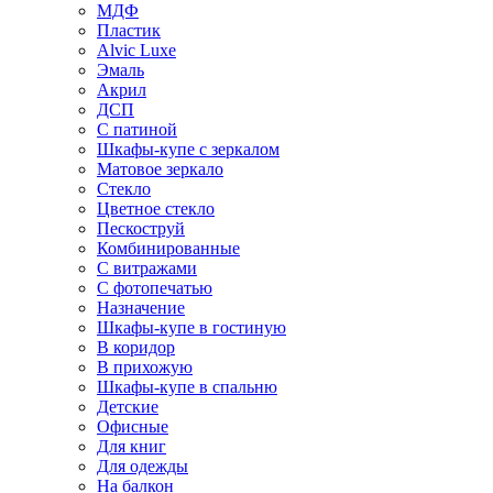
МДФ
Пластик
Alvic Luxe
Эмаль
Акрил
ДСП
С патиной
Шкафы-купе с зеркалом
Матовое зеркало
Стекло
Цветное стекло
Пескоструй
Комбинированные
С витражами
С фотопечатью
Назначение
Шкафы-купе в гостиную
В коридор
В прихожую
Шкафы-купе в спальню
Детские
Офисные
Для книг
Для одежды
На балкон