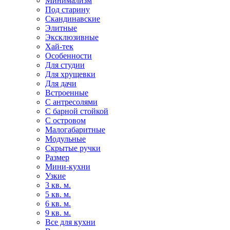
Минимализм
Под старину
Скандинавские
Элитные
Эксклюзивные
Хай-тек
Особенности
Для студии
Для хрущевки
Для дачи
Встроенные
С антресолями
С барной стойкой
С островом
Малогабаритные
Модульные
Скрытые ручки
Размер
Мини-кухни
Узкие
3 кв. м.
5 кв. м.
6 кв. м.
9 кв. м.
Все для кухни