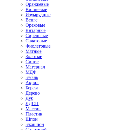
Оранжевые
Вишневые
Изумрудные
Венге
Ореховые
Янтарные
Сиреневые
Салатовые
Фиолетовые
Мятные
Золотые
Синие
Материал
МДФ
Эмаль
Акрил
Береза
Дерево
Дуб
ЛДСП
Массив
Пластик
Шпон
Экошпон
С патиной