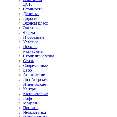
ДСП
Стоимость
Дешевые
Дорогие
Эконом-класс
Элитные
Форма
П-образные
Угловые
Прямые
Радиусные
Скошенные углы
Стиль
Современные
Евро
Английские
Дизайнерские
Итальянские
Кантри
Классические
Лофт
Модерн
Прованс
Неоклассика