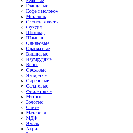
Бежевые
Глянцевые
Кофе с молоком
Металлик
Слоновая кость
Фуксия
Шоколад
Шампань
Оливковые
Оранжевые
Вишневые
Изумрудные
Венге
Ореховые
Янтарные
Сиреневые
Салатовые
Фиолетовые
Мятные
Золотые
Синие
Материал
МДФ
Эмаль
Акрил