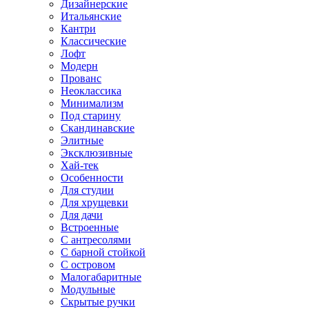
Дизайнерские
Итальянские
Кантри
Классические
Лофт
Модерн
Прованс
Неоклассика
Минимализм
Под старину
Скандинавские
Элитные
Эксклюзивные
Хай-тек
Особенности
Для студии
Для хрущевки
Для дачи
Встроенные
С антресолями
С барной стойкой
С островом
Малогабаритные
Модульные
Скрытые ручки