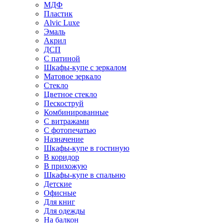
МДФ
Пластик
Alvic Luxe
Эмаль
Акрил
ДСП
С патиной
Шкафы-купе с зеркалом
Матовое зеркало
Стекло
Цветное стекло
Пескоструй
Комбинированные
С витражами
С фотопечатью
Назначение
Шкафы-купе в гостиную
В коридор
В прихожую
Шкафы-купе в спальню
Детские
Офисные
Для книг
Для одежды
На балкон