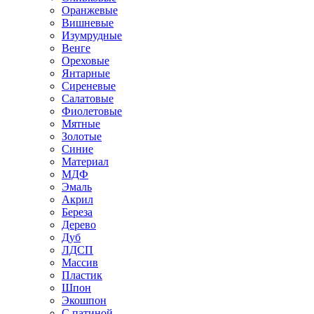
Оранжевые
Вишневые
Изумрудные
Венге
Ореховые
Янтарные
Сиреневые
Салатовые
Фиолетовые
Мятные
Золотые
Синие
Материал
МДФ
Эмаль
Акрил
Береза
Дерево
Дуб
ЛДСП
Массив
Пластик
Шпон
Экошпон
С патиной