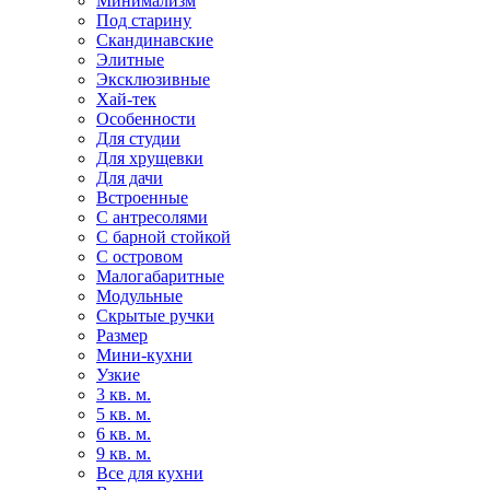
Минимализм
Под старину
Скандинавские
Элитные
Эксклюзивные
Хай-тек
Особенности
Для студии
Для хрущевки
Для дачи
Встроенные
С антресолями
С барной стойкой
С островом
Малогабаритные
Модульные
Скрытые ручки
Размер
Мини-кухни
Узкие
3 кв. м.
5 кв. м.
6 кв. м.
9 кв. м.
Все для кухни