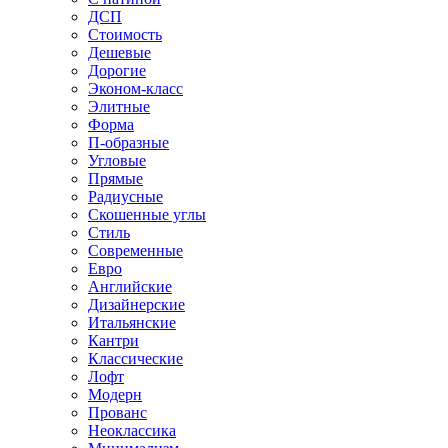
ДСП
Стоимость
Дешевые
Дорогие
Эконом-класс
Элитные
Форма
П-образные
Угловые
Прямые
Радиусные
Скошенные углы
Стиль
Современные
Евро
Английские
Дизайнерские
Итальянские
Кантри
Классические
Лофт
Модерн
Прованс
Неоклассика