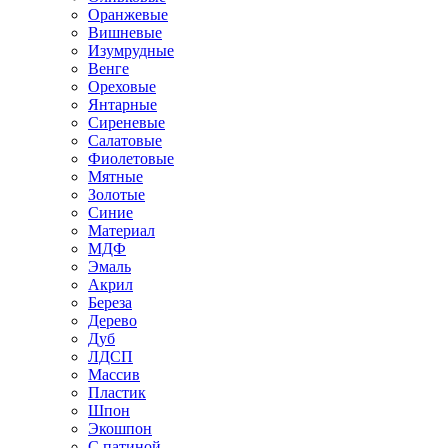
Оранжевые
Вишневые
Изумрудные
Венге
Ореховые
Янтарные
Сиреневые
Салатовые
Фиолетовые
Мятные
Золотые
Синие
Материал
МДФ
Эмаль
Акрил
Береза
Дерево
Дуб
ЛДСП
Массив
Пластик
Шпон
Экошпон
С патиной