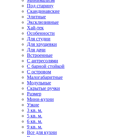
Минимализм
Под старину
Скандинавские
Элитные
Эксклюзивные
Хай-тек
Особенности
Для студии
Для хрущевки
Для дачи
Встроенные
С антресолями
С барной стойкой
С островом
Малогабаритные
Модульные
Скрытые ручки
Размер
Мини-кухни
Узкие
3 кв. м.
5 кв. м.
6 кв. м.
9 кв. м.
Все для кухни