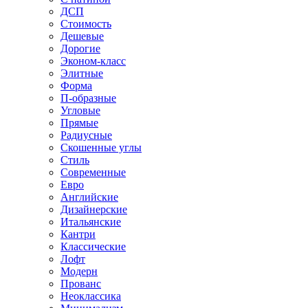
ДСП
Стоимость
Дешевые
Дорогие
Эконом-класс
Элитные
Форма
П-образные
Угловые
Прямые
Радиусные
Скошенные углы
Стиль
Современные
Евро
Английские
Дизайнерские
Итальянские
Кантри
Классические
Лофт
Модерн
Прованс
Неоклассика