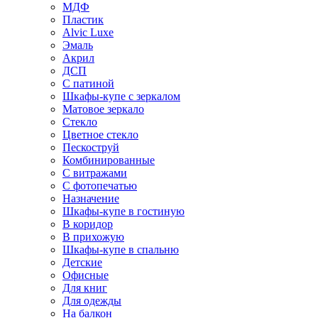
МДФ
Пластик
Alvic Luxe
Эмаль
Акрил
ДСП
С патиной
Шкафы-купе с зеркалом
Матовое зеркало
Стекло
Цветное стекло
Пескоструй
Комбинированные
С витражами
С фотопечатью
Назначение
Шкафы-купе в гостиную
В коридор
В прихожую
Шкафы-купе в спальню
Детские
Офисные
Для книг
Для одежды
На балкон