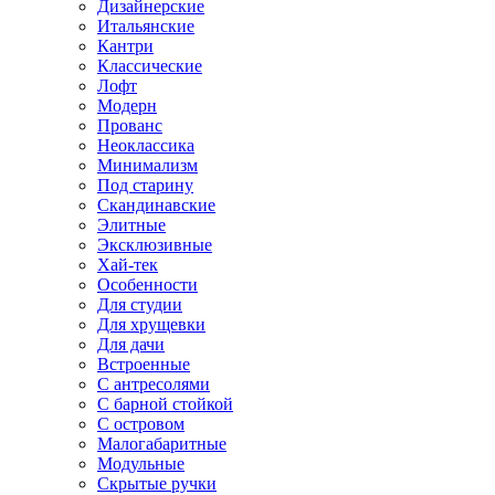
Дизайнерские
Итальянские
Кантри
Классические
Лофт
Модерн
Прованс
Неоклассика
Минимализм
Под старину
Скандинавские
Элитные
Эксклюзивные
Хай-тек
Особенности
Для студии
Для хрущевки
Для дачи
Встроенные
С антресолями
С барной стойкой
С островом
Малогабаритные
Модульные
Скрытые ручки