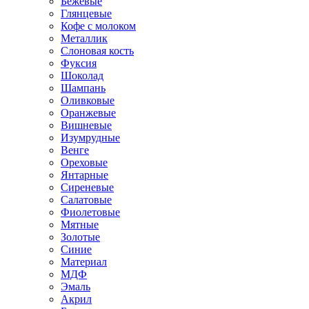
Бежевые
Глянцевые
Кофе с молоком
Металлик
Слоновая кость
Фуксия
Шоколад
Шампань
Оливковые
Оранжевые
Вишневые
Изумрудные
Венге
Ореховые
Янтарные
Сиреневые
Салатовые
Фиолетовые
Мятные
Золотые
Синие
Материал
МДФ
Эмаль
Акрил