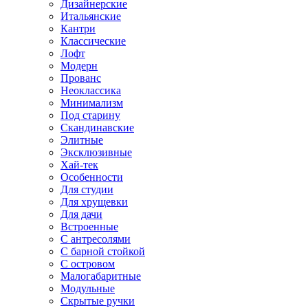
Дизайнерские
Итальянские
Кантри
Классические
Лофт
Модерн
Прованс
Неоклассика
Минимализм
Под старину
Скандинавские
Элитные
Эксклюзивные
Хай-тек
Особенности
Для студии
Для хрущевки
Для дачи
Встроенные
С антресолями
С барной стойкой
С островом
Малогабаритные
Модульные
Скрытые ручки