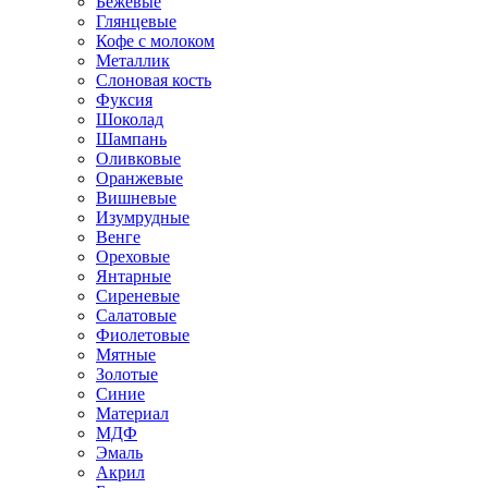
Бежевые
Глянцевые
Кофе с молоком
Металлик
Слоновая кость
Фуксия
Шоколад
Шампань
Оливковые
Оранжевые
Вишневые
Изумрудные
Венге
Ореховые
Янтарные
Сиреневые
Салатовые
Фиолетовые
Мятные
Золотые
Синие
Материал
МДФ
Эмаль
Акрил