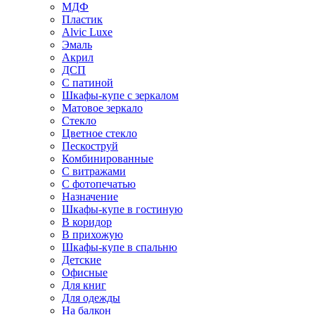
МДФ
Пластик
Alvic Luxe
Эмаль
Акрил
ДСП
С патиной
Шкафы-купе с зеркалом
Матовое зеркало
Стекло
Цветное стекло
Пескоструй
Комбинированные
С витражами
С фотопечатью
Назначение
Шкафы-купе в гостиную
В коридор
В прихожую
Шкафы-купе в спальню
Детские
Офисные
Для книг
Для одежды
На балкон