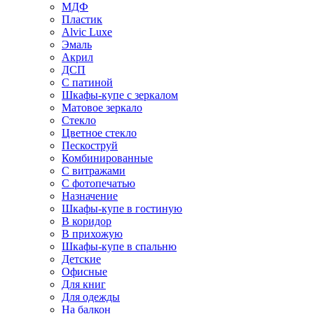
МДФ
Пластик
Alvic Luxe
Эмаль
Акрил
ДСП
С патиной
Шкафы-купе с зеркалом
Матовое зеркало
Стекло
Цветное стекло
Пескоструй
Комбинированные
С витражами
С фотопечатью
Назначение
Шкафы-купе в гостиную
В коридор
В прихожую
Шкафы-купе в спальню
Детские
Офисные
Для книг
Для одежды
На балкон