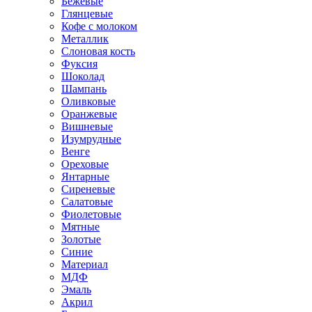
Бежевые
Глянцевые
Кофе с молоком
Металлик
Слоновая кость
Фуксия
Шоколад
Шампань
Оливковые
Оранжевые
Вишневые
Изумрудные
Венге
Ореховые
Янтарные
Сиреневые
Салатовые
Фиолетовые
Мятные
Золотые
Синие
Материал
МДФ
Эмаль
Акрил