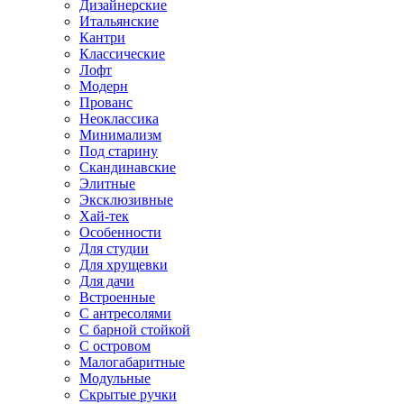
Дизайнерские
Итальянские
Кантри
Классические
Лофт
Модерн
Прованс
Неоклассика
Минимализм
Под старину
Скандинавские
Элитные
Эксклюзивные
Хай-тек
Особенности
Для студии
Для хрущевки
Для дачи
Встроенные
С антресолями
С барной стойкой
С островом
Малогабаритные
Модульные
Скрытые ручки