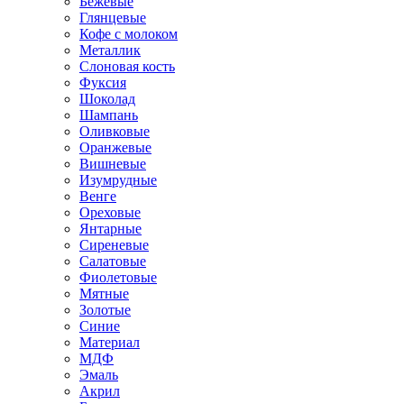
Бежевые
Глянцевые
Кофе с молоком
Металлик
Слоновая кость
Фуксия
Шоколад
Шампань
Оливковые
Оранжевые
Вишневые
Изумрудные
Венге
Ореховые
Янтарные
Сиреневые
Салатовые
Фиолетовые
Мятные
Золотые
Синие
Материал
МДФ
Эмаль
Акрил