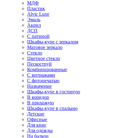
МДФ
Пластик
Alvic Luxe
Эмаль
Акрил
ДСП
С патиной
Шкафы-купе с зеркалом
Матовое зеркало
Стекло
Цветное стекло
Пескоструй
Комбинированные
С витражами
С фотопечатью
Назначение
Шкафы-купе в гостиную
В коридор
В прихожую
Шкафы-купе в спальню
Детские
Офисные
Для книг
Для одежды
На балкон