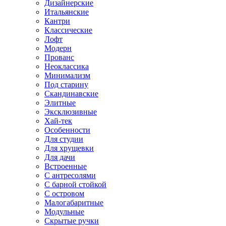
Дизайнерские
Итальянские
Кантри
Классические
Лофт
Модерн
Прованс
Неоклассика
Минимализм
Под старину
Скандинавские
Элитные
Эксклюзивные
Хай-тек
Особенности
Для студии
Для хрущевки
Для дачи
Встроенные
С антресолями
С барной стойкой
С островом
Малогабаритные
Модульные
Скрытые ручки