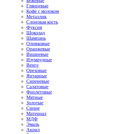
Бежевые
Глянцевые
Кофе с молоком
Металлик
Слоновая кость
Фуксия
Шоколад
Шампань
Оливковые
Оранжевые
Вишневые
Изумрудные
Венге
Ореховые
Янтарные
Сиреневые
Салатовые
Фиолетовые
Мятные
Золотые
Синие
Материал
МДФ
Эмаль
Акрил