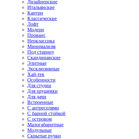
Дизайнерские
Итальянские
Кантри
Классические
Лофт
Модерн
Прованс
Неоклассика
Минимализм
Под старину
Скандинавские
Элитные
Эксклюзивные
Хай-тек
Особенности
Для студии
Для хрущевки
Для дачи
Встроенные
С антресолями
С барной стойкой
С островом
Малогабаритные
Модульные
Скрытые ручки