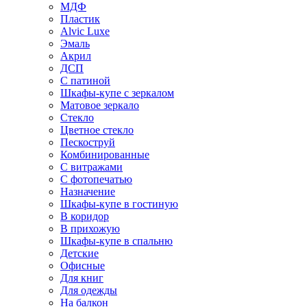
МДФ
Пластик
Alvic Luxe
Эмаль
Акрил
ДСП
С патиной
Шкафы-купе с зеркалом
Матовое зеркало
Стекло
Цветное стекло
Пескоструй
Комбинированные
С витражами
С фотопечатью
Назначение
Шкафы-купе в гостиную
В коридор
В прихожую
Шкафы-купе в спальню
Детские
Офисные
Для книг
Для одежды
На балкон