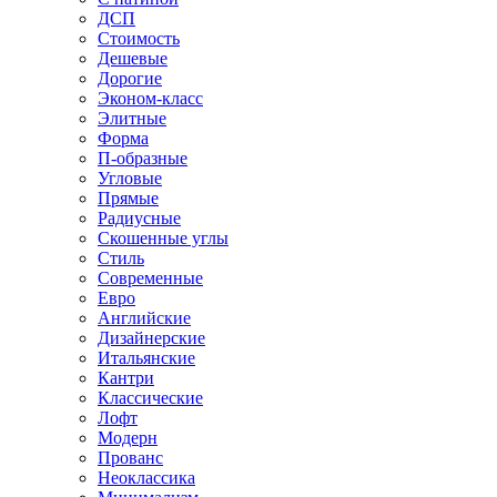
ДСП
Стоимость
Дешевые
Дорогие
Эконом-класс
Элитные
Форма
П-образные
Угловые
Прямые
Радиусные
Скошенные углы
Стиль
Современные
Евро
Английские
Дизайнерские
Итальянские
Кантри
Классические
Лофт
Модерн
Прованс
Неоклассика