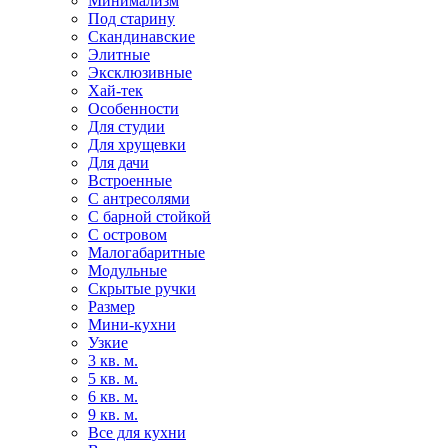
Минимализм
Под старину
Скандинавские
Элитные
Эксклюзивные
Хай-тек
Особенности
Для студии
Для хрущевки
Для дачи
Встроенные
С антресолями
С барной стойкой
С островом
Малогабаритные
Модульные
Скрытые ручки
Размер
Мини-кухни
Узкие
3 кв. м.
5 кв. м.
6 кв. м.
9 кв. м.
Все для кухни