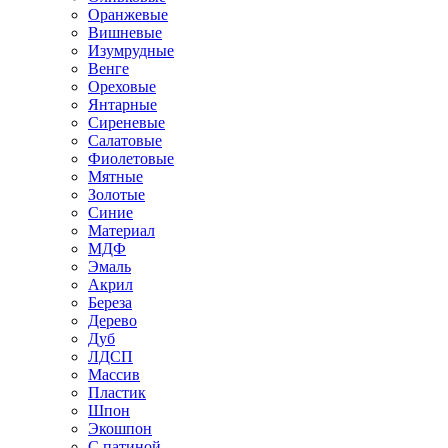
Оранжевые
Вишневые
Изумрудные
Венге
Ореховые
Янтарные
Сиреневые
Салатовые
Фиолетовые
Мятные
Золотые
Синие
Материал
МДФ
Эмаль
Акрил
Береза
Дерево
Дуб
ЛДСП
Массив
Пластик
Шпон
Экошпон
С патиной