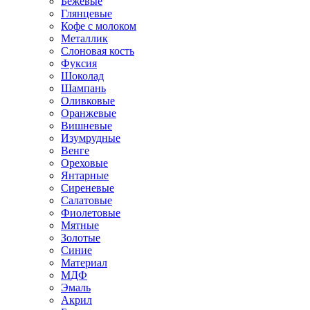
Бежевые
Глянцевые
Кофе с молоком
Металлик
Слоновая кость
Фуксия
Шоколад
Шампань
Оливковые
Оранжевые
Вишневые
Изумрудные
Венге
Ореховые
Янтарные
Сиреневые
Салатовые
Фиолетовые
Мятные
Золотые
Синие
Материал
МДФ
Эмаль
Акрил