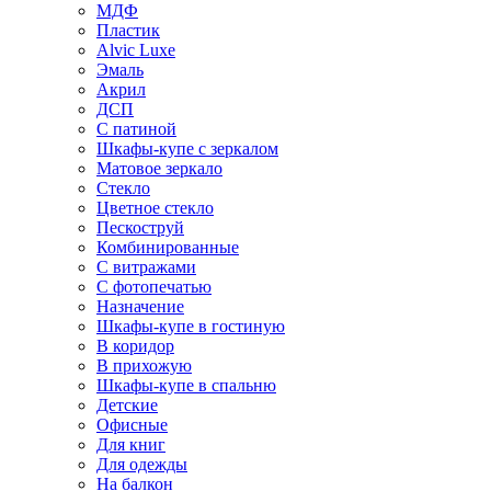
МДФ
Пластик
Alvic Luxe
Эмаль
Акрил
ДСП
С патиной
Шкафы-купе с зеркалом
Матовое зеркало
Стекло
Цветное стекло
Пескоструй
Комбинированные
С витражами
С фотопечатью
Назначение
Шкафы-купе в гостиную
В коридор
В прихожую
Шкафы-купе в спальню
Детские
Офисные
Для книг
Для одежды
На балкон