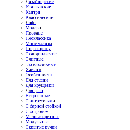
Дизайнерские
Итальянские
Кантри
Классические
Лофт
Модерн
Прованс
Неоклассика
Минимализм
Под старину
Скандинавские
Элитные
Эксклюзивные
Хай-тек
Особенности
Для студии
Для хрущевки
Для дачи
Встроенные
С антресолями
С барной стойкой
С островом
Малогабаритные
Модульные
Скрытые ручки