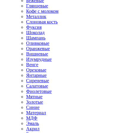
Бежевые
Глянцевые
Кофе с молоком
Металлик
Слоновая кость
Фуксия
Шоколад
Шампань
Оливковые
Оранжевые
Вишневые
Изумрудные
Венге
Ореховые
Янтарные
Сиреневые
Салатовые
Фиолетовые
Мятные
Золотые
Синие
Материал
МДФ
Эмаль
Акрил