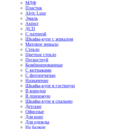
МДФ
Пластик
Alvic Luxe
Эмаль
Акрил
ДСП
С патиной
Шкафы-купе с зеркалом
Матовое зеркало
Стекло
Цветное стекло
Пескоструй
Комбинированные
С витражами
С фотопечатью
Назначение
Шкафы-купе в гостиную
В коридор
В прихожую
Шкафы-купе в спальню
Детские
Офисные
Для книг
Для одежды
На балкон