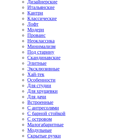
Дизайнерские
Итальянские
Кантри
Классические
Лофт
Модерн
Прованс
Неоклассика
Минимализм
Под старину
Скандинавские
Элитные
Эксклюзивные
Хай-тек
Особенности
Для студии
Для хрущевки
Для дачи
Встроенные
С антресолями
С барной стойкой
С островом
Малогабаритные
Модульные
Скрытые ручки