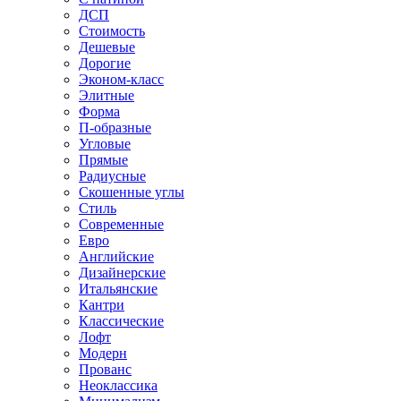
ДСП
Стоимость
Дешевые
Дорогие
Эконом-класс
Элитные
Форма
П-образные
Угловые
Прямые
Радиусные
Скошенные углы
Стиль
Современные
Евро
Английские
Дизайнерские
Итальянские
Кантри
Классические
Лофт
Модерн
Прованс
Неоклассика