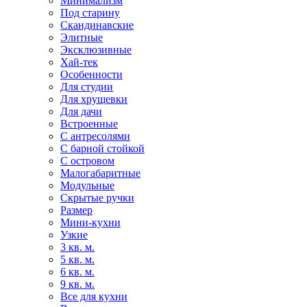
Минимализм
Под старину
Скандинавские
Элитные
Эксклюзивные
Хай-тек
Особенности
Для студии
Для хрущевки
Для дачи
Встроенные
С антресолями
С барной стойкой
С островом
Малогабаритные
Модульные
Скрытые ручки
Размер
Мини-кухни
Узкие
3 кв. м.
5 кв. м.
6 кв. м.
9 кв. м.
Все для кухни