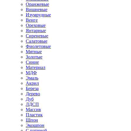
Оранжевые
Вишневые
Изумрудные
Венге
Ореховые
Янтарные
Сиреневые
Салатовые
Фиолетовые
Мятные
Золотые
Синие
Материал
МДФ
Эмаль
Акрил
Береза
Дерево
Дуб
ЛДСП
Массив
Пластик
Шпон
Экошпон
С патиной