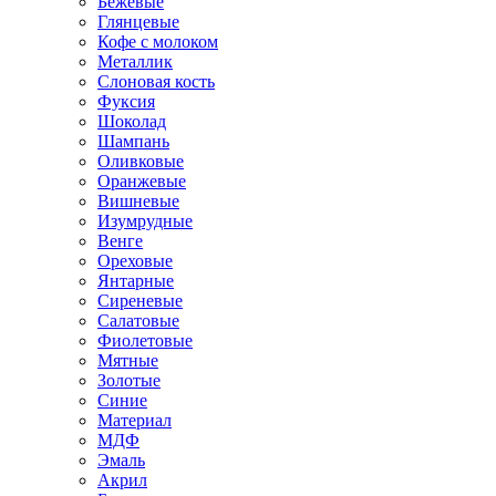
Бежевые
Глянцевые
Кофе с молоком
Металлик
Слоновая кость
Фуксия
Шоколад
Шампань
Оливковые
Оранжевые
Вишневые
Изумрудные
Венге
Ореховые
Янтарные
Сиреневые
Салатовые
Фиолетовые
Мятные
Золотые
Синие
Материал
МДФ
Эмаль
Акрил