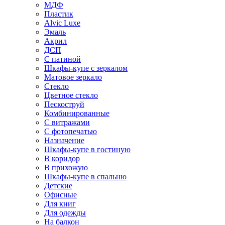
МДФ
Пластик
Alvic Luxe
Эмаль
Акрил
ДСП
С патиной
Шкафы-купе с зеркалом
Матовое зеркало
Стекло
Цветное стекло
Пескоструй
Комбинированные
С витражами
С фотопечатью
Назначение
Шкафы-купе в гостиную
В коридор
В прихожую
Шкафы-купе в спальню
Детские
Офисные
Для книг
Для одежды
На балкон