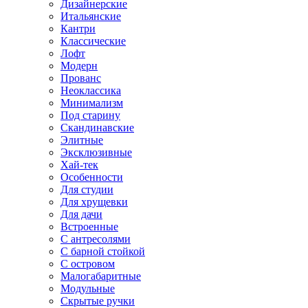
Дизайнерские
Итальянские
Кантри
Классические
Лофт
Модерн
Прованс
Неоклассика
Минимализм
Под старину
Скандинавские
Элитные
Эксклюзивные
Хай-тек
Особенности
Для студии
Для хрущевки
Для дачи
Встроенные
С антресолями
С барной стойкой
С островом
Малогабаритные
Модульные
Скрытые ручки