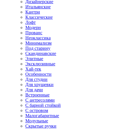
Дизайнерские
Итальянские
Кантри
Классические
Лофт
Модерн
Прованс
Неоклассика
Минимализм
Под старину
Скандинавские
Элитные
Эксклюзивные
Хай-тек
Особенности
Для студии
Для хрущевки
Для дачи
Встроенные
С антресолями
С барной стойкой
С островом
Малогабаритные
Модульные
Скрытые ручки