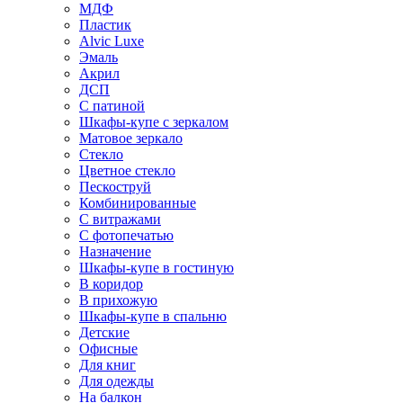
МДФ
Пластик
Alvic Luxe
Эмаль
Акрил
ДСП
С патиной
Шкафы-купе с зеркалом
Матовое зеркало
Стекло
Цветное стекло
Пескоструй
Комбинированные
С витражами
С фотопечатью
Назначение
Шкафы-купе в гостиную
В коридор
В прихожую
Шкафы-купе в спальню
Детские
Офисные
Для книг
Для одежды
На балкон