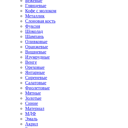
Бежевые
Глянцевые
Кофе с молоком
Металлик
Слоновая кость
Фуксия
Шоколад
Шампань
Оливковые
Оранжевые
Вишневые
Изумрудные
Венге
Ореховые
Янтарные
Сиреневые
Салатовые
Фиолетовые
Мятные
Золотые
Синие
Материал
МДФ
Эмаль
Акрил