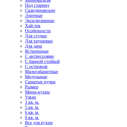
Минимализм
Под старину
Скандинавские
Элитные
Эксклюзивные
Хай-тек
Особенности
Для студии
Для хрущевки
Для дачи
Встроенные
С антресолями
С барной стойкой
С островом
Малогабаритные
Модульные
Скрытые ручки
Размер
Мини-кухни
Узкие
3 кв. м.
5 кв. м.
6 кв. м.
9 кв. м.
Все для кухни