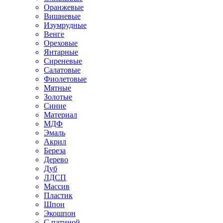
Оранжевые
Вишневые
Изумрудные
Венге
Ореховые
Янтарные
Сиреневые
Салатовые
Фиолетовые
Мятные
Золотые
Синие
Материал
МДФ
Эмаль
Акрил
Береза
Дерево
Дуб
ЛДСП
Массив
Пластик
Шпон
Экошпон
С патиной