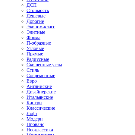
ДСП
Стоимость
Дешевые
Дорогие
Эконом-класс
Элитные
Форма
П-образные
Угловые
Прямые
Радиусные
Скошенные углы
Стиль
Современные
Евро
Английские
Дизайнерские
Итальянские
Кантри
Классические
Лофт
Модерн
Прованс
Неоклассика