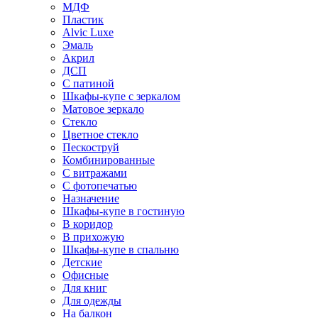
МДФ
Пластик
Alvic Luxe
Эмаль
Акрил
ДСП
С патиной
Шкафы-купе с зеркалом
Матовое зеркало
Стекло
Цветное стекло
Пескоструй
Комбинированные
С витражами
С фотопечатью
Назначение
Шкафы-купе в гостиную
В коридор
В прихожую
Шкафы-купе в спальню
Детские
Офисные
Для книг
Для одежды
На балкон