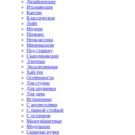
Дизайнерские
Итальянские
Кантри
Классические
Лофт
Модерн
Прованс
Неоклассика
Минимализм
Под старину
Скандинавские
Элитные
Эксклюзивные
Хай-тек
Особенности
Для студии
Для хрущевки
Для дачи
Встроенные
С антресолями
С барной стойкой
С островом
Малогабаритные
Модульные
Скрытые ручки