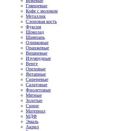
Бежевые
Глянцевые
Кофе с молоком
Металлик
Слоновая кость
Фуксия
Шоколад
Шампань
Оливковые
Оранжевые
Вишневые
Изумрудные
Венге
Ореховые
Янтарные
Сиреневые
Салатовые
Фиолетовые
Мятные
Золотые
Синие
Материал
МДФ
Эмаль
Акрил