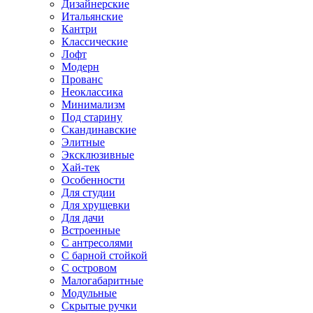
Дизайнерские
Итальянские
Кантри
Классические
Лофт
Модерн
Прованс
Неоклассика
Минимализм
Под старину
Скандинавские
Элитные
Эксклюзивные
Хай-тек
Особенности
Для студии
Для хрущевки
Для дачи
Встроенные
С антресолями
С барной стойкой
С островом
Малогабаритные
Модульные
Скрытые ручки