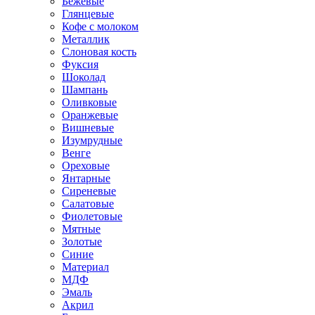
Бежевые
Глянцевые
Кофе с молоком
Металлик
Слоновая кость
Фуксия
Шоколад
Шампань
Оливковые
Оранжевые
Вишневые
Изумрудные
Венге
Ореховые
Янтарные
Сиреневые
Салатовые
Фиолетовые
Мятные
Золотые
Синие
Материал
МДФ
Эмаль
Акрил