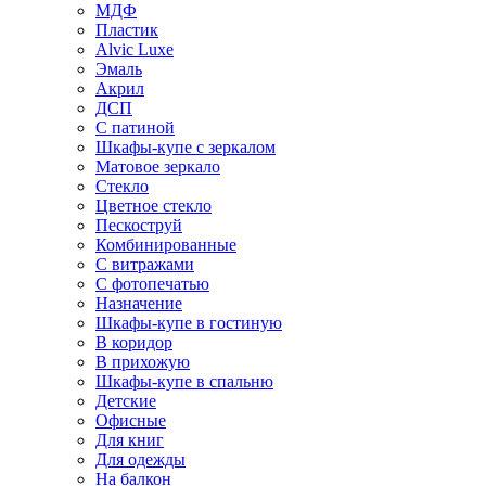
МДФ
Пластик
Alvic Luxe
Эмаль
Акрил
ДСП
С патиной
Шкафы-купе с зеркалом
Матовое зеркало
Стекло
Цветное стекло
Пескоструй
Комбинированные
С витражами
С фотопечатью
Назначение
Шкафы-купе в гостиную
В коридор
В прихожую
Шкафы-купе в спальню
Детские
Офисные
Для книг
Для одежды
На балкон