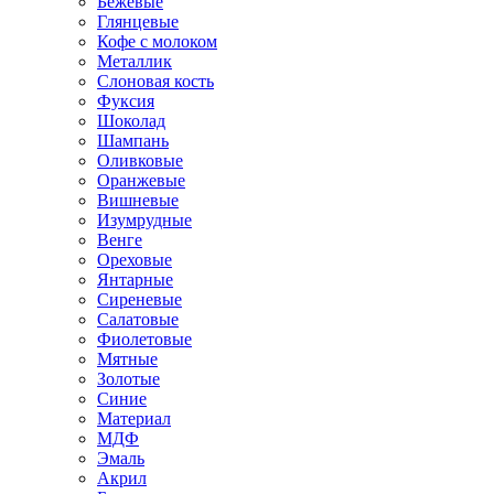
Бежевые
Глянцевые
Кофе с молоком
Металлик
Слоновая кость
Фуксия
Шоколад
Шампань
Оливковые
Оранжевые
Вишневые
Изумрудные
Венге
Ореховые
Янтарные
Сиреневые
Салатовые
Фиолетовые
Мятные
Золотые
Синие
Материал
МДФ
Эмаль
Акрил