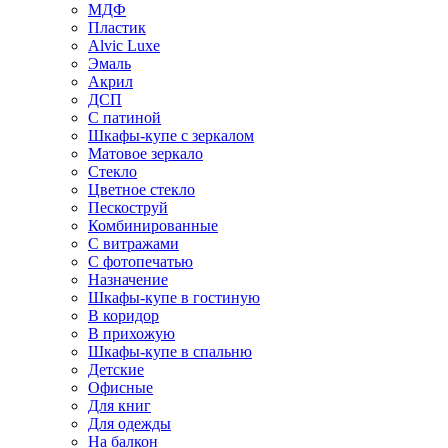
МДФ
Пластик
Alvic Luxe
Эмаль
Акрил
ДСП
С патиной
Шкафы-купе с зеркалом
Матовое зеркало
Стекло
Цветное стекло
Пескоструй
Комбинированные
С витражами
С фотопечатью
Назначение
Шкафы-купе в гостиную
В коридор
В прихожую
Шкафы-купе в спальню
Детские
Офисные
Для книг
Для одежды
На балкон