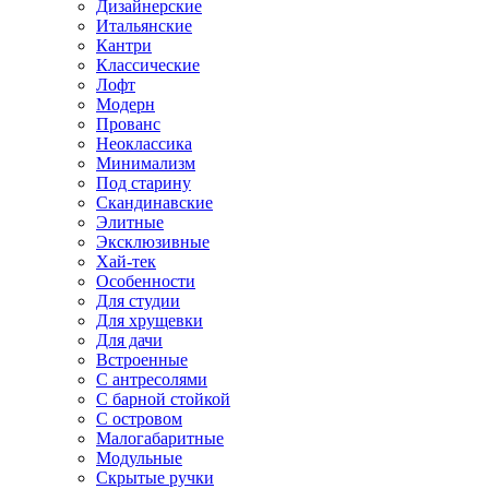
Дизайнерские
Итальянские
Кантри
Классические
Лофт
Модерн
Прованс
Неоклассика
Минимализм
Под старину
Скандинавские
Элитные
Эксклюзивные
Хай-тек
Особенности
Для студии
Для хрущевки
Для дачи
Встроенные
С антресолями
С барной стойкой
С островом
Малогабаритные
Модульные
Скрытые ручки