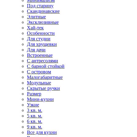
Минимализм
Под старину
Скандинавские
Элитные
Эксклюзивные
Хай-тек
Особенности
Для студии
Для хрущевки
Для дачи
Встроенные
С антресолями
С барной стойкой
С островом
Малогабаритные
Модульные
Скрытые ручки
Размер
Мини-кухни
Узкие
3 кв. м.
5 кв. м.
6 кв. м.
9 кв. м.
Все для кухни