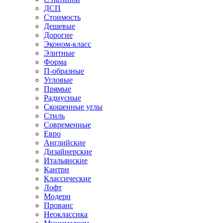
ДСП
Стоимость
Дешевые
Дорогие
Эконом-класс
Элитные
Форма
П-образные
Угловые
Прямые
Радиусные
Скошенные углы
Стиль
Современные
Евро
Английские
Дизайнерские
Итальянские
Кантри
Классические
Лофт
Модерн
Прованс
Неоклассика