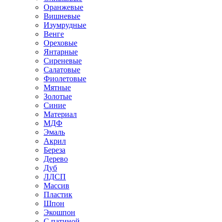
Оранжевые
Вишневые
Изумрудные
Венге
Ореховые
Янтарные
Сиреневые
Салатовые
Фиолетовые
Мятные
Золотые
Синие
Материал
МДФ
Эмаль
Акрил
Береза
Дерево
Дуб
ЛДСП
Массив
Пластик
Шпон
Экошпон
С патиной