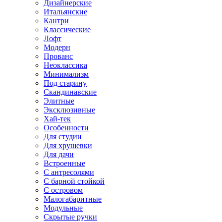
Дизайнерские
Итальянские
Кантри
Классические
Лофт
Модерн
Прованс
Неоклассика
Минимализм
Под старину
Скандинавские
Элитные
Эксклюзивные
Хай-тек
Особенности
Для студии
Для хрущевки
Для дачи
Встроенные
С антресолями
С барной стойкой
С островом
Малогабаритные
Модульные
Скрытые ручки