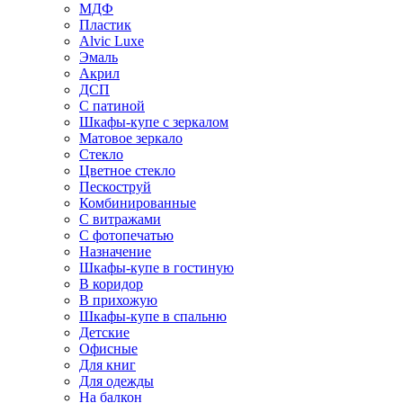
МДФ
Пластик
Alvic Luxe
Эмаль
Акрил
ДСП
С патиной
Шкафы-купе с зеркалом
Матовое зеркало
Стекло
Цветное стекло
Пескоструй
Комбинированные
С витражами
С фотопечатью
Назначение
Шкафы-купе в гостиную
В коридор
В прихожую
Шкафы-купе в спальню
Детские
Офисные
Для книг
Для одежды
На балкон