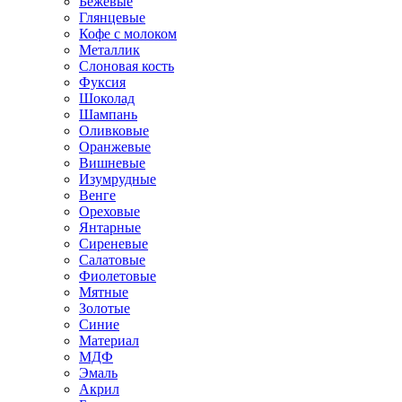
Бежевые
Глянцевые
Кофе с молоком
Металлик
Слоновая кость
Фуксия
Шоколад
Шампань
Оливковые
Оранжевые
Вишневые
Изумрудные
Венге
Ореховые
Янтарные
Сиреневые
Салатовые
Фиолетовые
Мятные
Золотые
Синие
Материал
МДФ
Эмаль
Акрил