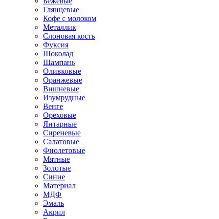
Бежевые
Глянцевые
Кофе с молоком
Металлик
Слоновая кость
Фуксия
Шоколад
Шампань
Оливковые
Оранжевые
Вишневые
Изумрудные
Венге
Ореховые
Янтарные
Сиреневые
Салатовые
Фиолетовые
Мятные
Золотые
Синие
Материал
МДФ
Эмаль
Акрил