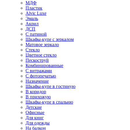
МДФ
Пластик
Alvic Luxe
Эмаль
Акрил
ДСП
С патиной
Шкафы-купе с зеркалом
Матовое зеркало
Стекло
Цветное стекло
Пескоструй
Комбинированные
С витражами
С фотопечатью
Назначение
Шкафы-купе в гостиную
В коридор
В прихожую
Шкафы-купе в спальню
Детские
Офисные
Для книг
Для одежды
На балкон