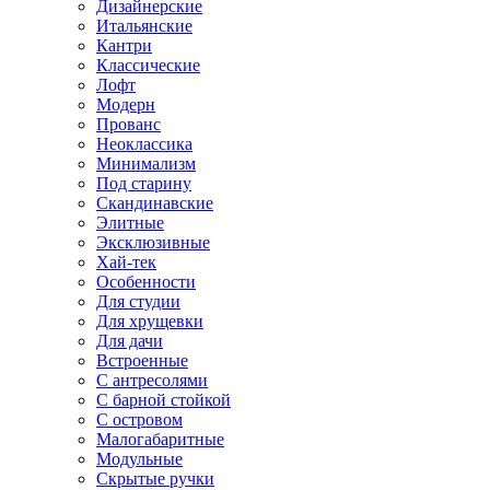
Дизайнерские
Итальянские
Кантри
Классические
Лофт
Модерн
Прованс
Неоклассика
Минимализм
Под старину
Скандинавские
Элитные
Эксклюзивные
Хай-тек
Особенности
Для студии
Для хрущевки
Для дачи
Встроенные
С антресолями
С барной стойкой
С островом
Малогабаритные
Модульные
Скрытые ручки