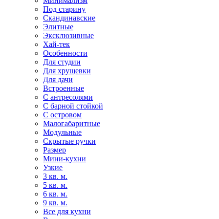
Минимализм
Под старину
Скандинавские
Элитные
Эксклюзивные
Хай-тек
Особенности
Для студии
Для хрущевки
Для дачи
Встроенные
С антресолями
С барной стойкой
С островом
Малогабаритные
Модульные
Скрытые ручки
Размер
Мини-кухни
Узкие
3 кв. м.
5 кв. м.
6 кв. м.
9 кв. м.
Все для кухни