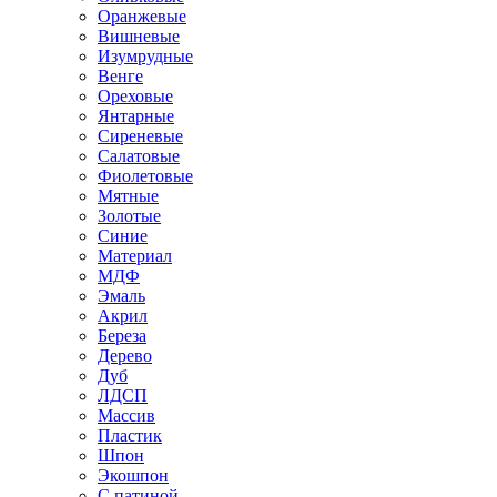
Оранжевые
Вишневые
Изумрудные
Венге
Ореховые
Янтарные
Сиреневые
Салатовые
Фиолетовые
Мятные
Золотые
Синие
Материал
МДФ
Эмаль
Акрил
Береза
Дерево
Дуб
ЛДСП
Массив
Пластик
Шпон
Экошпон
С патиной