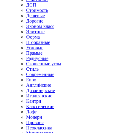
ДСП
Стоимость
Дешевые
Дорогие
Эконом-класс
Элитные
Форма
П-образные
Угловые
Прямые
Радиусные
Скошенные углы
Стиль
Современные
Евро
Английские
Дизайнерские
Итальянские
Кантри
Классические
Лофт
Модерн
Прованс
Неоклассика