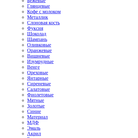
Бежевые
Глянцевые
Кофе с молоком
Металлик
Слоновая кость
Фуксия
Шоколад
Шампань
Оливковые
Оранжевые
Вишневые
Изумрудные
Венге
Ореховые
Янтарные
Сиреневые
Салатовые
Фиолетовые
Мятные
Золотые
Синие
Материал
МДФ
Эмаль
Акрил