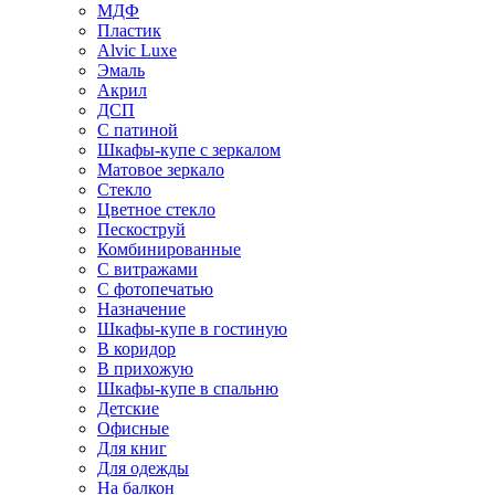
МДФ
Пластик
Alvic Luxe
Эмаль
Акрил
ДСП
С патиной
Шкафы-купе с зеркалом
Матовое зеркало
Стекло
Цветное стекло
Пескоструй
Комбинированные
С витражами
С фотопечатью
Назначение
Шкафы-купе в гостиную
В коридор
В прихожую
Шкафы-купе в спальню
Детские
Офисные
Для книг
Для одежды
На балкон