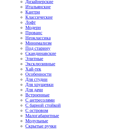
Дизайнерские
Итальянские
Кантри
Классические
Лофт
Модерн
Прованс
Неоклассика
Минимализм
Под старину
Скандинавские
Элитные
Эксклюзивные
Хай-тек
Особенности
Для студии
Для хрущевки
Для дачи
Встроенные
С антресолями
С барной стойкой
С островом
Малогабаритные
Модульные
Скрытые ручки