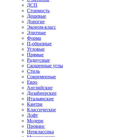
ДСП
Стоимость
Дешевые
Дорогие
Эконом-класс
Элитные
Форма
П-образные
Угловые
Прямые
Радиусные
Скошенные углы
Стиль
Современные
Евро
Английские
Дизайнерские
Итальянские
Кантри
Классические
Лофт
Модерн
Прованс
Неоклассика