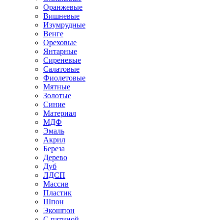
Оранжевые
Вишневые
Изумрудные
Венге
Ореховые
Янтарные
Сиреневые
Салатовые
Фиолетовые
Мятные
Золотые
Синие
Материал
МДФ
Эмаль
Акрил
Береза
Дерево
Дуб
ЛДСП
Массив
Пластик
Шпон
Экошпон
С патиной