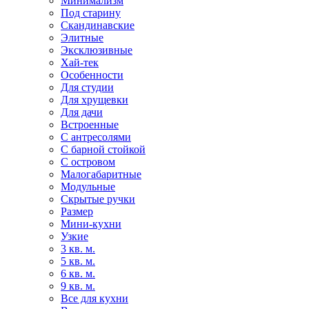
Минимализм
Под старину
Скандинавские
Элитные
Эксклюзивные
Хай-тек
Особенности
Для студии
Для хрущевки
Для дачи
Встроенные
С антресолями
С барной стойкой
С островом
Малогабаритные
Модульные
Скрытые ручки
Размер
Мини-кухни
Узкие
3 кв. м.
5 кв. м.
6 кв. м.
9 кв. м.
Все для кухни