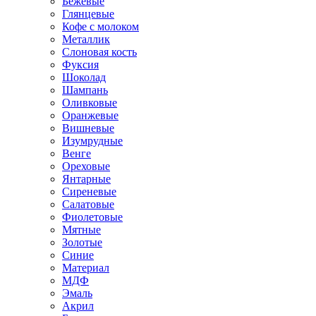
Бежевые
Глянцевые
Кофе с молоком
Металлик
Слоновая кость
Фуксия
Шоколад
Шампань
Оливковые
Оранжевые
Вишневые
Изумрудные
Венге
Ореховые
Янтарные
Сиреневые
Салатовые
Фиолетовые
Мятные
Золотые
Синие
Материал
МДФ
Эмаль
Акрил