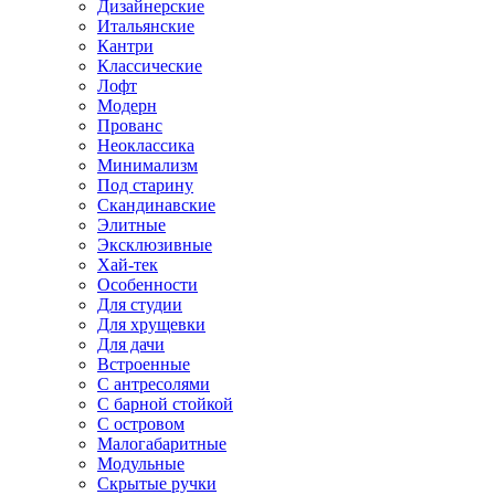
Дизайнерские
Итальянские
Кантри
Классические
Лофт
Модерн
Прованс
Неоклассика
Минимализм
Под старину
Скандинавские
Элитные
Эксклюзивные
Хай-тек
Особенности
Для студии
Для хрущевки
Для дачи
Встроенные
С антресолями
С барной стойкой
С островом
Малогабаритные
Модульные
Скрытые ручки