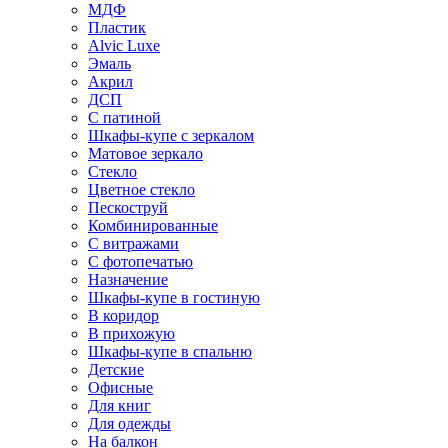
МДФ
Пластик
Alvic Luxe
Эмаль
Акрил
ДСП
С патиной
Шкафы-купе с зеркалом
Матовое зеркало
Стекло
Цветное стекло
Пескоструй
Комбинированные
С витражами
С фотопечатью
Назначение
Шкафы-купе в гостиную
В коридор
В прихожую
Шкафы-купе в спальню
Детские
Офисные
Для книг
Для одежды
На балкон