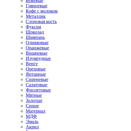
Бежевые
Глянцевые
Кофе с молоком
Металлик
Слоновая кость
Фуксия
Шоколад
Шампань
Оливковые
Оранжевые
Вишневые
Изумрудные
Венге
Ореховые
Янтарные
Сиреневые
Салатовые
Фиолетовые
Мятные
Золотые
Синие
Материал
МДФ
Эмаль
Акрил