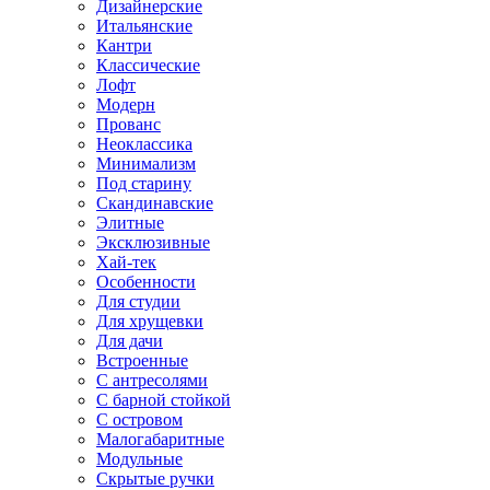
Дизайнерские
Итальянские
Кантри
Классические
Лофт
Модерн
Прованс
Неоклассика
Минимализм
Под старину
Скандинавские
Элитные
Эксклюзивные
Хай-тек
Особенности
Для студии
Для хрущевки
Для дачи
Встроенные
С антресолями
С барной стойкой
С островом
Малогабаритные
Модульные
Скрытые ручки