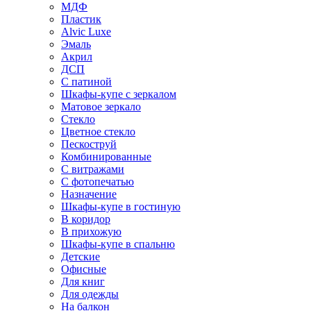
МДФ
Пластик
Alvic Luxe
Эмаль
Акрил
ДСП
С патиной
Шкафы-купе с зеркалом
Матовое зеркало
Стекло
Цветное стекло
Пескоструй
Комбинированные
С витражами
С фотопечатью
Назначение
Шкафы-купе в гостиную
В коридор
В прихожую
Шкафы-купе в спальню
Детские
Офисные
Для книг
Для одежды
На балкон